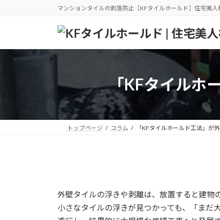
コ
ナ
マンションタイルの剥落防止［KFタイルホールド］住宅美人
ン
ビ
テ
ゲ
ン
ー
ツ
シ
へ
ョ
ス
ン
「KFタイルホ
キ
に
ッ
移
プ
動
トップページ
コラム
「KFタイルホールド工法」が
外壁タイルの浮きや剥離は、放置すると建物
小さなタイルの浮きが見つかっても、「まだ