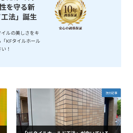
性を守る新
ド工法」誕生
タイルの美しさをキ
「KFタイルホール
さい！
次の記事