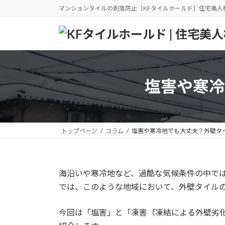
コ
ナ
マンションタイルの剥落防止［KFタイルホールド］住宅美人
ン
ビ
テ
ゲ
ン
ー
ツ
シ
へ
ョ
ス
ン
塩害や寒冷
キ
に
ッ
移
プ
動
トップページ
コラム
塩害や寒冷地でも大丈夫？外壁タ
海沿いや寒冷地など、過酷な気候条件の中で
では、このような地域において、外壁タイル
今回は「塩害」と「凍害（凍結による外壁劣