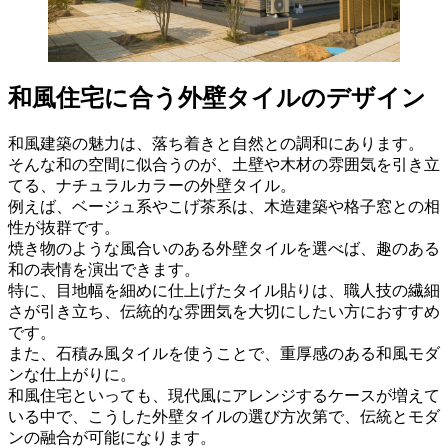
和風住宅に合う外壁タイルのデザイン
和風建築の魅力は、落ち着きと自然との調和にあります。
そんな和の空間に似合うのが、土壁や木材の雰囲気を引き立
てる、ナチュラルカラーの外壁タイル。
例えば、ベージュ系やこげ茶系は、木造建築や格子窓との相
性が抜群です。
焼き物のような風合いのある外壁タイルを選べば、趣のある
和の表情を演出できます。
特に、目地幅を細めに仕上げたタイル貼りは、職人技の繊細
さが引き立ち、伝統的な雰囲気を大切にしたい方におすすめ
です。
また、石積み風タイルを使うことで、重厚感のある和風モダ
ンな仕上がりに。
和風住宅といっても、現代風にアレンジするケースが増えて
いる中で、こうした外壁タイルの選び方次第で、伝統とモダ
ンの融合が可能になります。