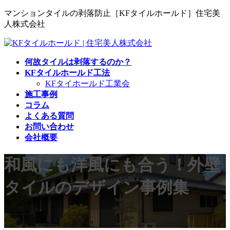
コ
ナ
マンションタイルの剥落防止［KFタイルホールド］住宅美
ン
ビ
人株式会社
テ
ゲ
ン
ー
ツ
シ
何故タイルは剥落するのか？
へ
ョ
KFタイルホールド工法
ス
ン
KFタイホールド工業会
キ
に
施工事例
ッ
移
コラム
プ
動
よくある質問
お問い合わせ
会社概要
和風にも洋風にも合う！外壁
タイルのデザイン事例集