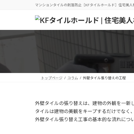
コ
ナ
マンションタイルの剥落防止［KFタイルホールド］住宅美人
ン
ビ
テ
ゲ
ン
ー
ツ
シ
へ
ョ
ス
ン
キ
に
ッ
移
プ
動
トップページ
コラム
外壁タイル張り替えの工程
外壁タイルの張り替えは、建物の外観を一新
タイルは建物の美観をキープするだけでなく
外壁タイル張り替え工事の基本的な流れにつ