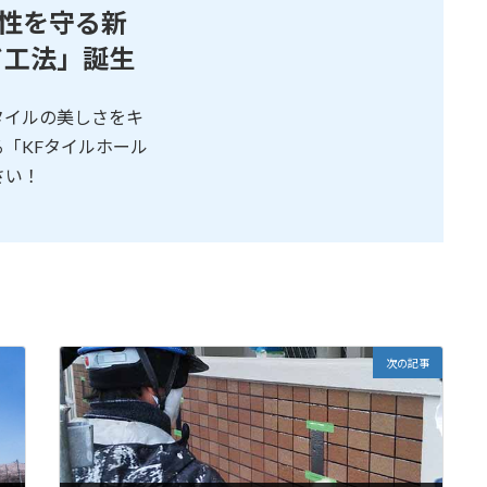
性を守る新
ド工法」誕生
タイルの美しさをキ
「KFタイルホール
さい！
次の記事